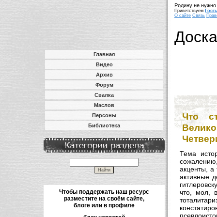
Родину не нужно 
Приветствуем
Гост
О сайте
Связь
Прав
Доск
Главная
Видео
Архив
Форум
Свалка
Маслов
Что с
Персоны
Вели
Библиотека
Четвер
Тема истор
сожалению
акценты, а
активные д
гитлеровск
Чтобы поддержать наш ресурс
что, мол, 
разместите на своём сайте,
тоталитар
блоге или в профиле
констати
псевдоист