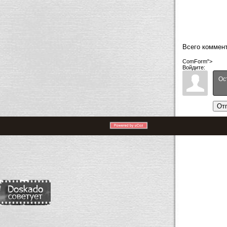
Всего коммен
ComForm">
Войдите:
От