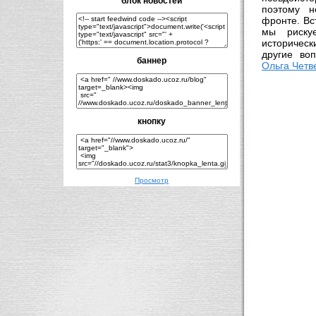
блок новостей
поэтому н
фронте. Bс
мы риску
историческ
другие во
баннер
Ольга Четв
кнопку
Просмотр