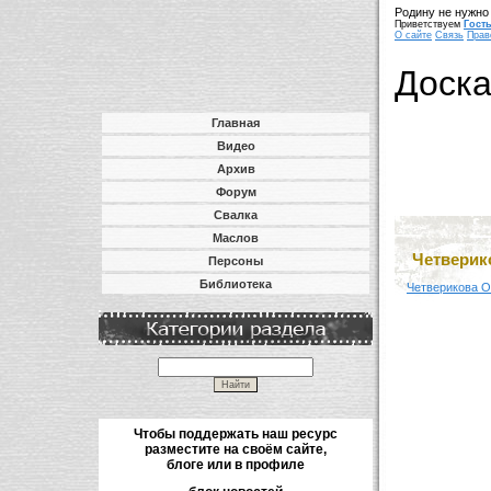
Родину не нужно 
Приветствуем
Гост
О сайте
Связь
Прав
Доск
Главная
Видео
Архив
Форум
Свалка
Маслов
Четверик
Персоны
Библиотека
Четверикова О
Чтобы поддержать наш ресурс
разместите на своём сайте,
блоге или в профиле