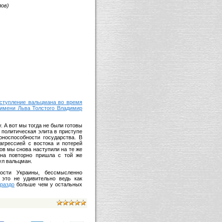
лов)
ступление вальцмана во время
 имени Льва Толстого Владимир
. А вот мы тогда не были готовы
 политическая элита в приступе
носпособности государства. В
агрессией с востока и потерей
ов мы снова наступили на те же
йна повторно пришла с той же
нул вальцман.
ости Украины, бессмысленно
 это не удивительно ведь как
ораздо
больше чем у остальных