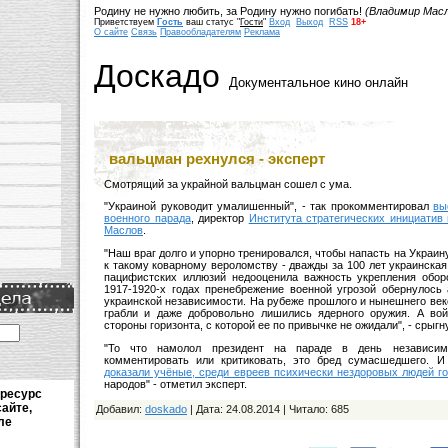
Родину не нужно любить, за Родину нужно погибать!
(Владимир Мас
Приветствуем
Гость
ваш статус "
Гости
"
Вход
Выход
RSS
18+
О сайте
Связь
Правообладателям
Реклама
Доскадо
Документальное кино онлайн
вальцман рехнулся - эксперт
Смотрящий за украйной вальцман сошел с ума.
"Украиной руководит умалишенный", - так прокомментировал
вы
военного парада
, директор
Института стратегических инициатив
Маслов
.
"Наш враг долго и упорно тренировался, чтобы напасть на Украину
к такому коварному вероломству - дважды за 100 лет украинская
пацифистских иллюзий недооценила важность укрепления оборо
1917-1920-х годах пренебрежение военной угрозой обернулось 
украинской независимости. На рубеже прошлого и нынешнего век
грабли и даже добровольно лишились ядерного оружия. А во
стороны горизонта, с которой ее по привычке не ожидали", - срыг
"То что намолол президент на параде в день независим
комментировать или критиковать, это бред сумасшедшего. И
доказали учёные, среди евреев психически нездоровых людей г
народов" - отметил эксперт.
 ресурс
сайте,
Добавил
:
doskado
| Дата: 24.08.2014 |
Читало
: 685
ле