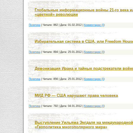
Глобальные информационные войны 21-го века ил
«цветной» революции
Политика
|
Читало:
862
|
Дата:
01.02.2012
|
Комментарии (0)
Избирательная система в США, или Freedom Hous
Политика
|
Читало:
894
|
Дата:
25.01.2012
|
Комментарии (0)
Демонизация Ирана и тайные подстрекатели вой
Политика
|
Читало:
856
|
Дата:
25.01.2012
|
Комментарии (0)
МИД РФ — США нарушают права человека
Политика
|
Читало:
792
|
Дата:
04.01.2012
|
Комментарии (0)
Выступление Уильяма Энгдаля на международной
«Геополитика многополярного мира»