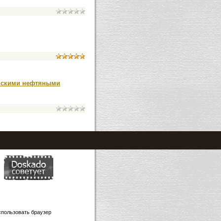
нскими нефтяными
овать браузер