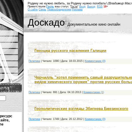
Родину не нужно любить, за Родину нужно погибать!
(Владимир Мас
Приветствуем
Гость
ваш статус "
Гости
"
Вход
Выход
RSS
18+
О сайте
Связь
Правообладателям
Реклама
Доскадо
Документальное кино онлайн
Геноцид русского населения Галиции
Политика
|
Читало:
1090
|
Дата:
18.03.2015
|
Комментарии (0)
Черчилль "хотел применить самый разрушительн
видов химического оружия" против русских бол
Политика
|
Читало:
691
|
Дата:
04.10.2013
|
Комментарии (1)
Геополитические взгляды Збигнева Бжезинского
 ресурс
Политика
|
Читало:
1749
|
Дата:
20.12.2012
|
Комментарии (0)
сайте,
ле