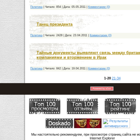
Политика
|
Читало:
854
|
Дата:
05.05.2011
|
Комментарии (0)
Танец президента
Политика
|
Читало:
2428
|
Дата:
23.04.2011
|
Комментарии (0)
Тайные документы выявляют связь между брита
компаниями и вторжением в Ирак
Политика
|
Читало:
842
|
Дата:
19.04.2011
|
Комментарии (0)
1-20
21-34
ьно рекомендуем, при просмотре страниц сайта не использ
Internet Explorer