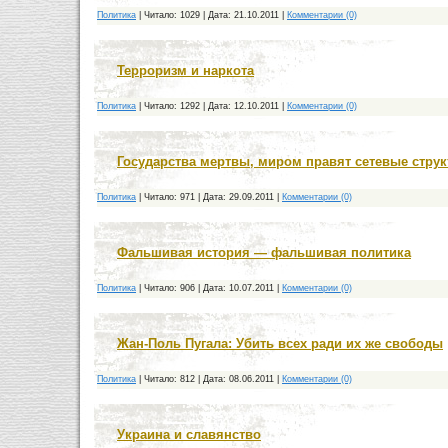
Политика
|
Читало:
1029
|
Дата:
21.10.2011
|
Комментарии (0)
Терроризм и наркота
Политика
|
Читало:
1292
|
Дата:
12.10.2011
|
Комментарии (0)
Государства мертвы, миром правят сетевые стру
Политика
|
Читало:
971
|
Дата:
29.09.2011
|
Комментарии (0)
Фальшивая история — фальшивая политика
Политика
|
Читало:
906
|
Дата:
10.07.2011
|
Комментарии (0)
Жан-Поль Пугала: Убить всех ради их же свободы
Политика
|
Читало:
812
|
Дата:
08.06.2011
|
Комментарии (0)
Украина и славянство