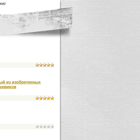
лов)
ый из изобретенных
ьшевиков