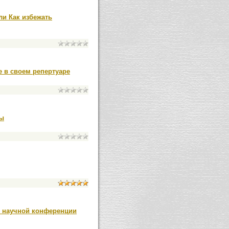
и Как избежать
e в своем репертуаре
ны
 научной конференции