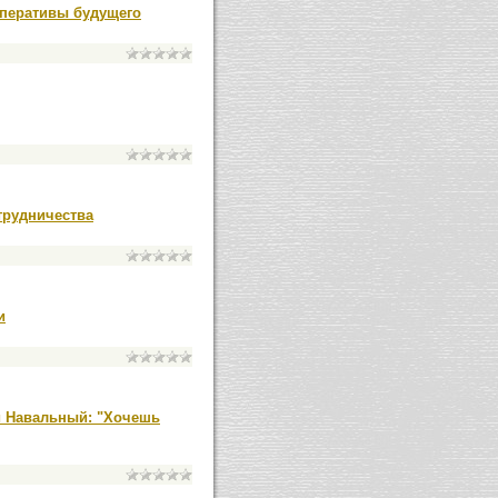
мперативы будущего
трудничества
и
й Навальный: "Хочешь