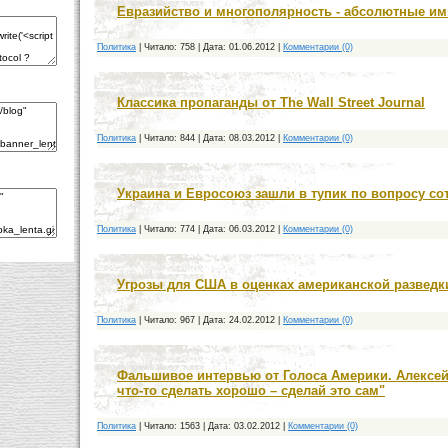
Евразийство и многополярность - абсолютные и
Политика
|
Читало:
758
|
Дата:
01.06.2012
|
Комментарии (0)
Классика пропаганды от The Wall Street Journal
Политика
|
Читало:
844
|
Дата:
08.03.2012
|
Комментарии (0)
Украина и Евросоюз зашли в тупик по вопросу со
Политика
|
Читало:
774
|
Дата:
06.03.2012
|
Комментарии (0)
Угрозы для США в оценках американской разведк
Политика
|
Читало:
967
|
Дата:
24.02.2012
|
Комментарии (0)
Фальшивое интервью от Голоса Америки. Алексе
что-то сделать хорошо – сделай это сам"
Политика
|
Читало:
1563
|
Дата:
03.02.2012
|
Комментарии (0)