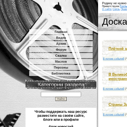
Родину не нужно 
Приветствуем
Гост
О сайте
Связь
Прав
Доск
Главная
Видео
Архив
Плёткой 
Форум
Свалка
В потоке событий
|
Маслов
Персоны
Библиотека
В Велико
иностран
В потоке событий
|
Страны З
Чтобы поддержать наш ресурс
В потоке событий
|
разместите на своём сайте,
блоге или в профиле
блок новостей