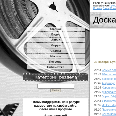
Родину не нужно 
Приветствуем
Гост
О сайте
Связь
Прав
Доск
Главная
Видео
Архив
Форум
Свалка
Маслов
Персоны
30 Ноября, Суб
Библиотека
23:54
Самые вел
23:45
70-е: от х
23:40
Бесконечн
22:28
Анфилада
22:16
Хорошая к
21:26
Диверсант
21:01
Борис Эйф
20:43
1 (Формул
Чтобы поддержать наш ресурс
06:06
Ив Сен Ло
разместите на своём сайте,
блоге или в профиле
05:10
Палестинс
04:51
Соглашени
блок новостей