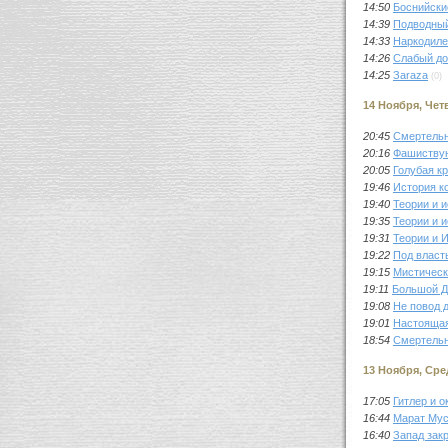
14:50
Боснийски
14:39
Подводный
14:33
Наркодиле
14:26
Слабый до
14:25
Заraza
(0)
14 Ноября, Чет
20:45
Смертельн
20:16
Фашиствую
20:05
Голубая к
19:46
История к
19:40
Теории и 
19:35
Теории и 
19:31
Теории и 
19:22
Под власт
19:15
Мистическ
19:11
Большой Д
19:08
Не повод 
19:01
Настоящая
18:54
Смертельн
13 Ноября, Сре
17:05
Гитлер и о
16:44
Марат Му
16:40
Запад зак