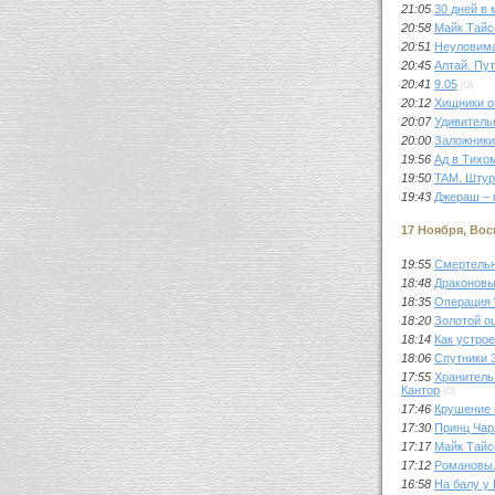
21:05
30 дней в 
20:58
Майк Тайс
20:51
Неуловим
20:45
Алтай. Пу
20:41
9.05
(0)
20:12
Хищники о
20:07
Удивитель
20:00
Заложники
19:56
Ад в Тихо
19:50
TAM. Штур
19:43
Джераш – 
17 Ноября, Во
19:55
Смертельн
18:48
Драконовы
18:35
Операция 
18:20
Золотой о
18:14
Как устро
18:06
Спутники 
17:55
Хранитель
Кантор
(0)
17:46
Крушение
17:30
Принц Чар
17:17
Майк Тайс
17:12
Романовы.
16:58
На балу у