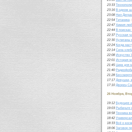
23:33
Технополи
23:16
В одном ш
23:08
Нил Дегра
22:54
Титаника
(
22:47
Химия люб
22:44
В поисках
22:37
Русская ч
22:30
Хулиганы в
22:24
Когда наст
22:14
Сила хлеб
22:08
Искуство 
22:01
История 
21:45
Цирк для 
21:40
Радиофоб
21:28
Бессмертн
17:17
Девушки, 
17:10
Дворец Са
26 Ноября, Вто
19:12
Будущее а
19:03
Рыбачьте с
18:58
Техника в
18:42
Универсал
18:33
Всё о кос
18:06
Заговор п