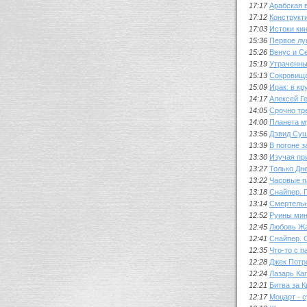
17:17
Арабская 
17:12
Конструкт
17:03
Истоки ки
15:36
Первое лу
15:26
Венус и С
15:19
Утраченны
15:13
Сокровищ
15:09
Ирак: в кр
14:17
Алексей Г
14:05
Срочно тр
14:00
Планета м
13:56
Дэвид Суш
13:39
В погоне 
13:30
Изучая пр
13:27
Только Дне
13:22
Часовые п
13:18
Снайпер. 
13:14
Смертельн
12:52
Руины мин
12:45
Любовь Жа
12:41
Снайпер. 
12:35
Что-то с 
12:28
Джек Потр
12:24
Лазарь Ка
12:21
Битва за К
12:17
Моцарт - 