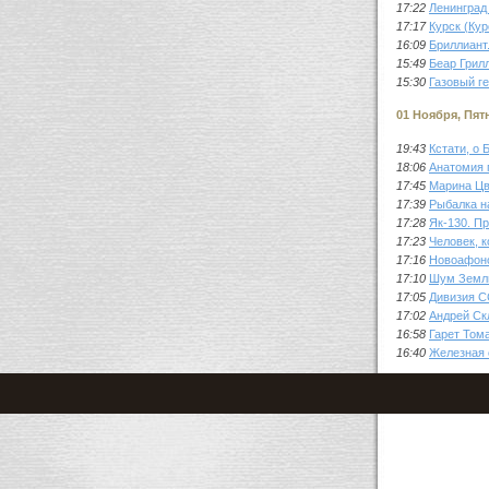
17:22
Ленинград
17:17
Курск (Кур
16:09
Бриллиант
15:49
Беар Грил
15:30
Газовый г
01 Ноября, Пят
19:43
Кстати, о
18:06
Анатомия 
17:45
Марина Цв
17:39
Рыбалка н
17:28
Як-130. П
17:23
Человек, 
17:16
Новоафон
17:10
Шум Земл
17:05
Дивизия С
17:02
Андрей Ск
16:58
Гарет Тома
16:40
Железная 