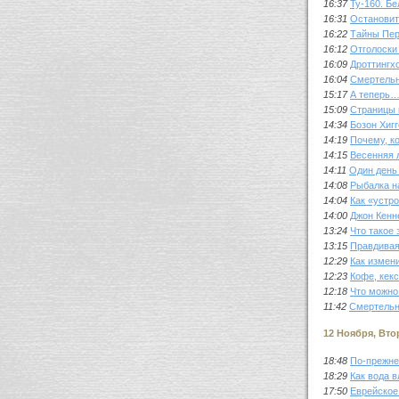
16:37
Ту-160. Б
16:31
Остановит
16:22
Тайны Пер
16:12
Отголоски
16:09
Дроттингх
16:04
Смертельн
15:17
А теперь…
15:09
Страницы 
14:34
Бозон Хиг
14:19
Почему, к
14:15
Весенняя 
14:11
Один день 
14:08
Рыбалка н
14:04
Как «устр
14:00
Джон Кенн
13:24
Что такое
13:15
Правдивая
12:29
Как измен
12:23
Кофе, кек
12:18
Что можно 
11:42
Смертельн
12 Ноября, Вто
18:48
По-прежн
18:29
Как вода в
17:50
Еврейское