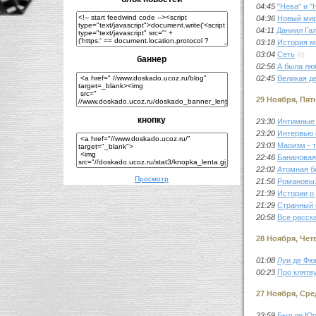
04:45
"Нева" и "
04:36
Новый мир
04:11
Даниил Га
03:18
История м
03:04
Сеть
(0)
баннер
02:56
А была лю
02:45
Великая д
29 Ноября, Пят
кнопку
23:30
Интимные
23:20
Интервью 
23:03
Маоизм - 
22:46
Банановая
22:02
Атомная б
Просмотр
21:56
Романовы.
21:39
Истории о
21:29
Странный с
20:58
Все расск
28 Ноября, Чет
01:08
Луи де Фю
00:23
Про клятв
27 Ноября, Сре
23:59
Был ли Юр