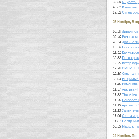
20:08
5 чувств (
20:01
В поисках
19:52
Супер ору
05 Ноября, Вто
20:50
Ливан пов
20:40
Речные мо
20:34
Дольше жиз
19:56
Несколько
02:51
Как устро
02:32
Поля сраж
02:25
Ветер бур
02:20
СМЕРШ. Ле
02:10
Скрытая п
02:03
Незримый
01:46
Романовы 
01:37
Арктика -
01:32
The Velvet
01:26
Неизвестн
01:19
Арктика. 
01:15
Удивитель
01:06
Охота и р
01:01
Полярники
00:53
Марш к По
04 Ноября, По