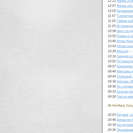
12:12
Жизнь и с
12:07
Жизнь пос
12:02
Безнаказа
11:57
"Секретная
11:29
Тайная во
11:23
История в
10:58
Кино госу
10:50
Пожар в г
10:46
Игорь Кор
10:43
Нерассказ
10:28
Моссад
(0)
10:14
Загадка о
10:02
Путешеств
09:57
Корниловс
09:48
Фантомы и
09:44
Угольный 
09:39
Арктика. 
09:36
По следам
09:32
Казачество
09:28
Третья ка
06 Ноября, Сре
22:03
Оружие, к
20:46
Династия 
20:34
На хрупки
20:30
Экономика