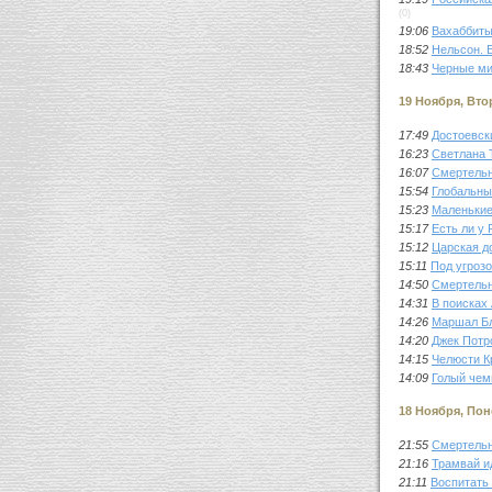
(0)
19:06
Вахаббиты
18:52
Нельсон. 
18:43
Черные ми
19 Ноября, Вто
17:49
Достоевск
16:23
Светлана 
16:07
Смертельн
15:54
Глобальны
15:23
Маленькие
15:17
Есть ли у
15:12
Царская д
15:11
Под угроз
14:50
Смертельн
14:31
В поисках
14:26
Маршал Б
14:20
Джек Потр
14:15
Челюсти К
14:09
Голый чем
18 Ноября, По
21:55
Смертельн
21:16
Трамвай и
21:11
Воспитать