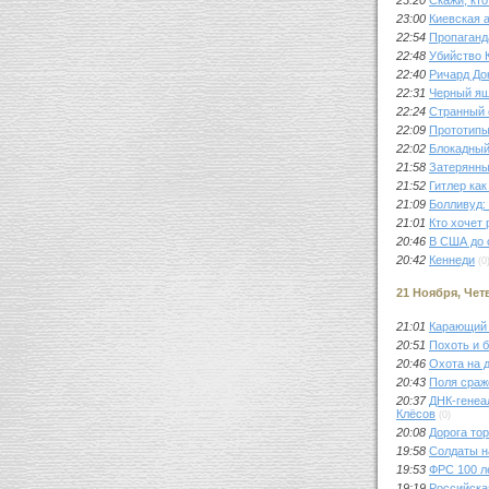
23:20
Скажи, кто
23:00
Киевская 
22:54
Пропаган
22:48
Убийство 
22:40
Ричард До
22:31
Черный ящ
22:24
Странный с
22:09
Прототип
22:02
Блокадный
21:58
Затерянны
21:52
Гитлер как
21:09
Болливуд:
21:01
Кто хочет
20:46
В США до 
20:42
Кеннеди
(0
21 Ноября, Чет
21:01
Карающий 
20:51
Похоть и 
20:46
Охота на 
20:43
Поля сраж
20:37
ДНК-генеал
Клёсов
(0)
20:08
Дорога то
19:58
Солдаты н
19:53
ФРС 100 л
19:19
Российска