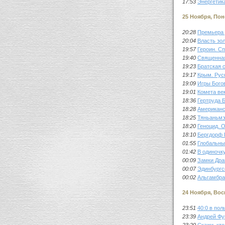
17:53
Энергетик
25 Ноября, По
20:28
Премьера 
20:04
Власть зо
19:57
Героин. С
19:40
Священная
19:23
Братская 
19:17
Крым. Рус
19:09
Игры Бого
19:01
Комета ве
18:36
Гертруда 
18:28
Американс
18:25
Тяньаньмэ
18:20
Геноцид. 
18:10
Бергдорф 
01:55
Глобальны
01:42
В одиночк
00:09
Замки Дра
00:07
Эдинбургс
00:02
Альгамбра
24 Ноября, Во
23:51
40:0 в пол
23:39
Андрей Фу