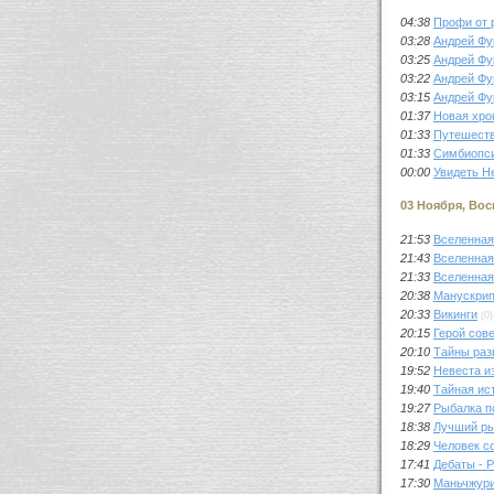
04:38
Профи от 
03:28
Андрей Фу
03:25
Андрей Фу
03:22
Андрей Фу
03:15
Андрей Фу
01:37
Новая хро
01:33
Путешеств
01:33
Симбиопси
00:00
Увидеть Н
03 Ноября, Во
21:53
Вселенная
21:43
Вселенная
21:33
Вселенная
20:38
Манускрип
20:33
Викинги
(0)
20:15
Герой сов
20:10
Тайны разв
19:52
Невеста и
19:40
Тайная ис
19:27
Рыбалка п
18:38
Лучший р
18:29
Человек с
17:41
Дебаты - 
17:30
Маньчжури